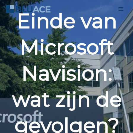
Ga
naar
Einde van
de
inhoud
Microsoft
Navision:
wat zijn de
gevolgen?