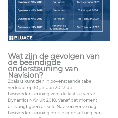
Wat zijn de gevolgen van
de beëindigde
ondersteuning van
Navision?
Zoals u kunt zien in bovenstaande tabel
verloopt op 10 januari 2023 de
basisondersteuning voor de laatste versie
Dynamics NAV uit 2018. Vanaf dat moment
ontvangt geen enkele Navision versie nog
basisondersteuning en zijn er enkel nog een