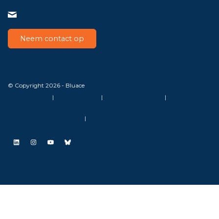
info@bluace.nl
Neem contact op
© Copyright 2026 - Bluace
AVG Instellingen
|
Privacy Disclaimer
|
Algemene voorwaarden
|
SLA Microsoft Online Services
|
Veelgestelde vragen
LinkedIn
Instagram
YouTube
Bluesky