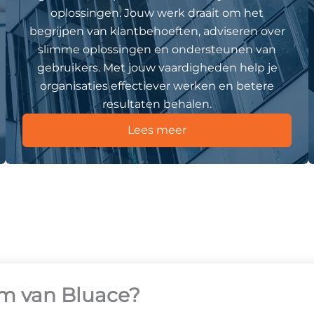
oplossingen. Jouw werk draait om het
begrijpen van klantbehoeften, adviseren over
slimme oplossingen en ondersteunen van
gebruikers. Met jouw vaardigheden help je
organisaties effectiever werken en betere
resultaten behalen.
Lees meer
am van Bluace?