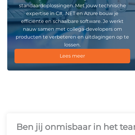
standaardoplossingen. Met jouw technische
expertise in C#, .NET en Azure bouw je
efficiënte en schaalbare software. Je werkt
nauw samen met collega-developers om
producten te verbeteren en uitdagingen op te
lossen.
Lees meer
Ben jij onmisbaar in het te