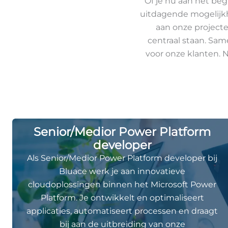
Of je nu aan het begi
uitdagende mogelijkh
aan onze projecte
centraal staan. Sam
voor onze klanten. 
Senior/Medior Power Platform
developer
Als Senior/Medior Power Platform developer bij
Bluace werk je aan innovatieve
cloudoplossingen binnen het Microsoft Power
Platform. Je ontwikkelt en optimaliseert
applicaties, automatiseert processen en draagt
bij aan de uitbreiding van onze