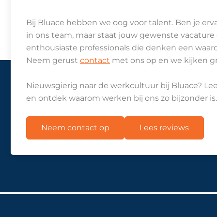
Bij Bluace hebben we oog voor talent. Ben je er
in ons team, maar staat jouw gewenste vacature e
enthousiaste professionals die denken een waard
Neem gerust
contact
met ons op en we kijken g
X
Nieuwsgierig naar de werkcultuur bij Bluace? L
en ontdek waarom werken bij ons zo bijzonder is.
Neem contact op
Lees reviews