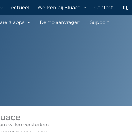
Zo
Actueel
Werken bij Bluace
Contact
are & apps
Demo aanvragen
Support
luace
eam willen versterken.