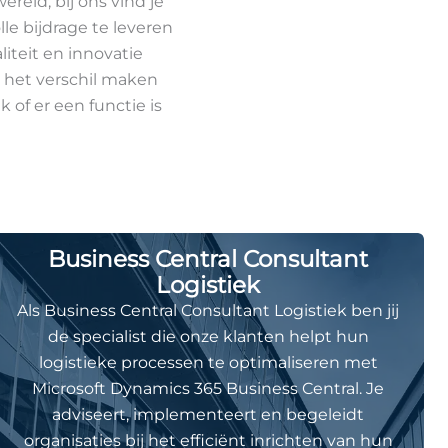
ereld, bij ons vind je
e bijdrage te leveren
iteit en innovatie
t het verschil maken
of er een functie is
Business Central Consultant
Logistiek
Als Business Central Consultant Logistiek ben jij
de specialist die onze klanten helpt hun
logistieke processen te optimaliseren met
Microsoft Dynamics 365 Business Central. Je
adviseert, implementeert en begeleidt
organisaties bij het efficiënt inrichten van hun