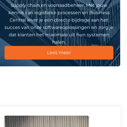
supply chain en voorraadbeheer. Met jouw
kennis van logistieke processen en Business
Central lever je een directe bijdrage aan het
succes van onze softwareoplossingen en zorg je
dat klanten het maximale uit hun systemen
halen.
Lees meer