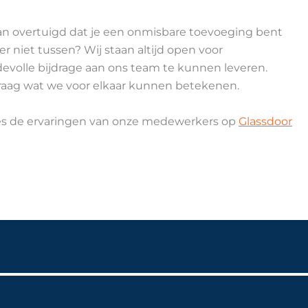
van overtuigd dat je een onmisbare toevoeging bent
r niet tussen? Wij staan altijd open voor
evolle bijdrage aan ons team te kunnen leveren.
raag wat we voor elkaar kunnen betekenen.
ees de ervaringen van onze medewerkers op
Glassdoor