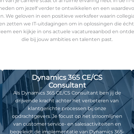
n van je carrière staat of al ruime ervaring hebt in de IT-w
eden om jezelf verder te ontwikkelen en een waardevoll
n. We geloven in een positieve werksfeer waarin collegial
en zetten we IT-uitdagingen om in oplossingen die éch
Neem een kijkje in ons actuele vacatureaanbod en ontdek 
die bij jouw ambities en talenten past.
Dynamics 365 CE/CS
Consultant
Als Dynamics 365 CE/CS Consultant ben jij de
drijvende kracht achter het verbeteren van
klantgerichte processen bij onze
opdrachtgevers. Je focust op het stroomlijnen
van customer service- en salesactiviteiten en
begeleidt de implementatie van Dynamics 365-