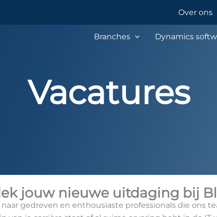
Over ons
Branches
Dynamics softw
Vacatures
ek jouw nieuwe uitdaging bij B
ek naar gedreven en enthousiaste professionals die ons t