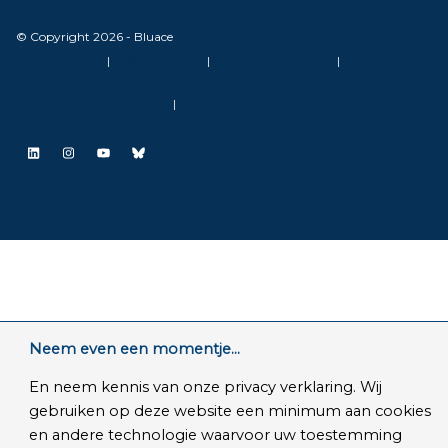
© Copyright 2026 - Bluace
AVG Instellingen
|
Privacy Disclaimer
|
Algemene voorwaarden
|
SLA Microsoft Online Services
|
Veelgestelde vragen
LinkedIn
Instagram
YouTube
Bluesky
Neem even een momentje...
En neem kennis van onze privacy verklaring. Wij
gebruiken op deze website een minimum aan cookies
en andere technologie waarvoor uw toestemming