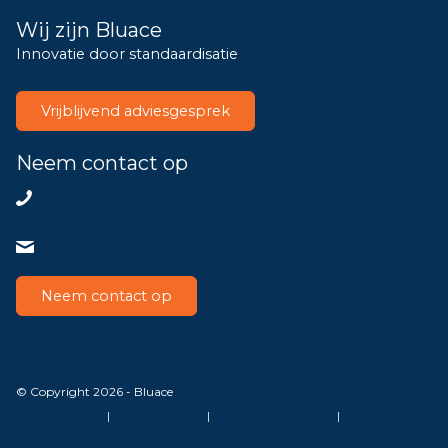
Wij zijn Bluace
Innovatie door standaardisatie
Vrijblijvend adviesgesprek
Neem contact op
085 – 8200802
info@bluace.nl
Neem contact op
© Copyright 2026 - Bluace
AVG Instellingen
|
Privacy Disclaimer
|
Algemene voorwaarden
|