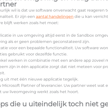
rtner
urlijk wil is dat uw software onverwacht gaat reageren te
aliteit. Er zijn een
aantal handelingen
die u kan verrich
e blijft werken zoals het moet:
licatie in uw omgeving altijd eerst in de Sandbox omge
ving als er geen problemen geconstateerd zijn.
catie voor een bepaalde functionaliteit. Uw software wor
ies gebruikt voor dezelfde functie.
nkel werken in combinatie met een andere app zoveel m
em zijn in één applicatie zorgt dat niet meteen voor p
it.
 uit met één nieuwe applicatie tegelijk.
w Microsoft Partner of leverancier. Uw partner weet wa
t uw liveomgeving werkt zoals het hoort.
ps die u uiteindelijk toch niet g