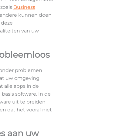
 zoals
Business
er andere kunnen doen
t deze
naliteiten van uw
robleemloos
onder problemen
o dat uw omgeving
alle apps in de
basis software. In de
tware uit te breiden
een dat het vooraf niet
es aan uw