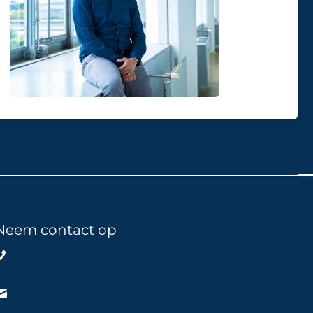
Neem contact op
085 – 8200802
info@bluace.nl