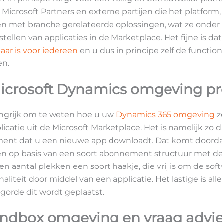
 Microsoft Partners en externe partijen die het platform,
jken met branche gerelateerde oplossingen, wat ze ond
tellen van applicaties in de Marketplace. Het fijne is da
aar is voor iedereen
en u dus in principe zelf de functio
en.
icrosoft Dynamics omgeving p
angrijk om te weten hoe u uw
Dynamics 365 omgeving
z
licatie uit de Microsoft Marketplace. Het is namelijk z
ent dat u een nieuwe app downloadt. Dat komt doordat 
n op basis van een soort abonnement structuur met de 
een aantal plekken een soort haakje, die vrij is om de sof
aliteit door middel van een applicatie. Het lastige is all
lgorde dit wordt geplaatst.
Sandbox omgeving en vraag advi