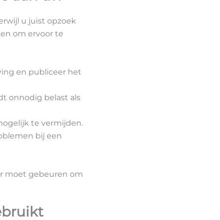
rwijl u juist opzoek
ten om ervoor te
ving en publiceer het
dt onnodig belast als
ogelijk te vermijden.
roblemen bij een
t er moet gebeuren om
ebruikt