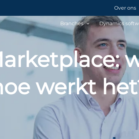
Over ons
Branches
Dynamics softw
arketplace: w
hoe werkt het