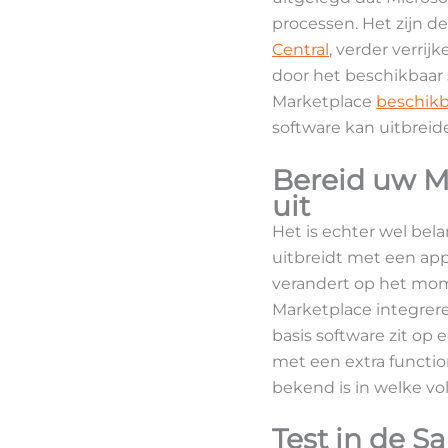
processen. Het zijn de
Central
, verder verri
door het beschikbaar s
Marketplace
beschikb
software kan uitbreid
Bereid uw M
uit
Het is echter wel bel
uitbreidt met een app
verandert op het mom
Marketplace integrere
basis software zit op 
met een extra function
bekend is in welke vo
Test in de 