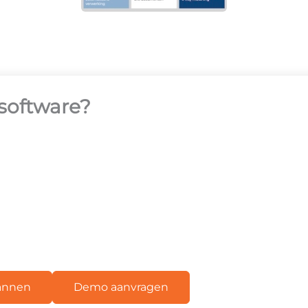
 software?
lannen
Demo aanvragen