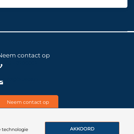
Neem contact op
085 – 8200802
info@bluace.nl
Neem contact op
AKKOORD
 technologie