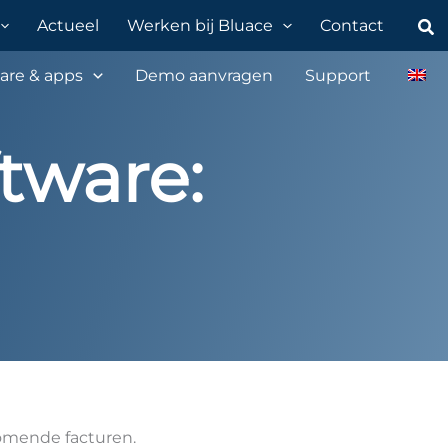
Zo
Actueel
Werken bij Bluace
Contact
are & apps
Demo aanvragen
Support
tware:
komende facturen.