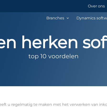
Over ons
Branches
Dynamics softw
en herken sof
top 10 voordelen
heeft u regelmatig te maken met het verwerken van in