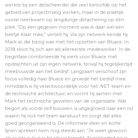
werkte bij een detacheerder die veel beloofde op het
gebied van projectmatig werken, maar in de praktijk
vooral neerkwam op langdurige detachering op één
plek. “Op een gegeven moment was ik daar wel een
beetje klaar mee,” vertelt hij. Via zijn netwerk kende hij
Mark al, die bezig was met het opzetten van Bluace. In
2018 sloot hij zich aan als allereerste medewerker. In de
beginfase combineerde hij werk voor Bluace met
opdrachten uit zijn eigen netwerk, terwijl hij tegelijkertijd
meebouwde aan het bedrijf. Langzaam verschoof zijn
focus volledig naar Bluace en groeide het bedrijf mee.
Inmiddels is hij verantwoordelijk voor het .NET-team en
de technische architectuur, en vormt hij samen met
Mark het technische geweten van de organisatie. Wat
begon als vooral zelf bouwen, is uitgegroeid naar een rol
waarin hij ook het team aanstuurt en zorgt dat alles
goed georganiseerd is. De informele sfeer en korte
lijnen spreken hem nog steeds aan. “Je weet gewoon: