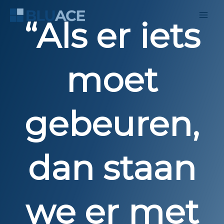
Ga
naar
“Als er iets
de
inhoud
moet
gebeuren,
dan staan
we er met