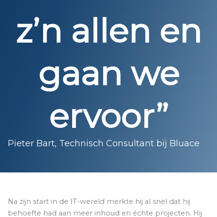
z’n allen en
gaan we
ervoor”
Pieter Bart, Technisch Consultant bij Bluace
Na zijn start in de IT-wereld merkte hij al snel dat hij
behoefte had aan meer inhoud en échte projecten. Hij