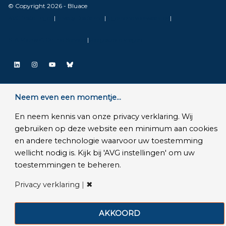
© Copyright 2026 - Bluace
AVG Instellingen
|
Privacy Disclaimer
|
Algemene voorwaarden
|
SLA Microsoft Online Services
|
Veelgestelde vragen
LinkedIn
Instagram
YouTube
Bluesky
Neem even een momentje...
En neem kennis van onze privacy verklaring. Wij
gebruiken op deze website een minimum aan cookies
en andere technologie waarvoor uw toestemming
wellicht nodig is. Kijk bij 'AVG instellingen' om uw
toestemmingen te beheren.
Privacy verklaring
|
✖
AKKOORD