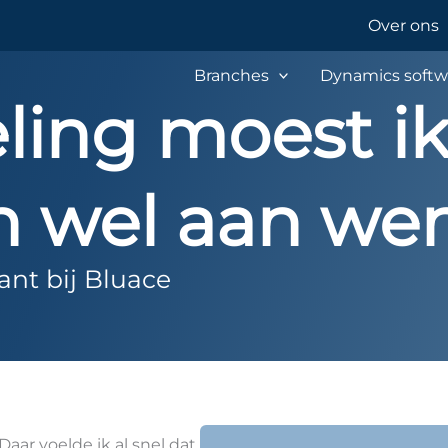
Over ons
Branches
Dynamics softw
ling moest ik
n wel aan we
ant bij Bluace
Daar voelde ik al snel dat