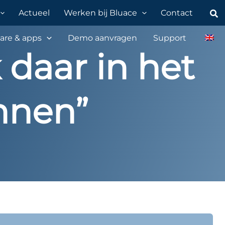
Zo
Actueel
Werken bij Bluace
Contact
are & apps
Demo aanvragen
Support
 daar in het
nnen”