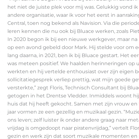
het niet de juiste plek voor mij was. Gelukkig vond i
andere organisatie, waar ik voor het eerst in aanra
Central, toen nog bekend als Navision. Via die perio
leren kennen die nu ook bij Bluace werken, zoals Piet
In 2020 begon ik bij een nieuwe werkgever, maar n
op een avond gebeld door Mark. Hij stelde voor om ee
lang daarna, in 2021, ben ik bij Bluace gestart. Het 
was meteen positief. We haalden herinneringen op u
werkten en hij vertelde enthousiast over zijn eigen b
sollicitatiegesprek verliep prettig, wat mijn goede g
versterkte,” zegt Floris, Technisch Consultant bij Blua
getogen in het Drentse Vledder. Inmiddels woont hij w
huis dat hij heeft gekocht. Samen met zijn vrouw en
jaar vormen ze een gezellig en muzikaal gezin. “Muzie
ons leven; zelf luister ik onder andere graag naar met
vrijdag is omgedoopt naar piratenvrijdag,” vertelt Flor
gezin en werk zijn dat soort muzikale momenten en 