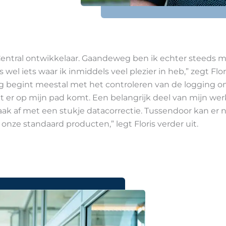
ss Central ontwikkelaar. Gaandeweg ben ik echter steeds
 wel iets waar ik inmiddels veel plezier in heb,” zegt Flo
dag begint meestal met het controleren van de logging om 
t er op mijn pad komt. Een belangrijk deel van mijn w
vaak af met een stukje datacorrectie. Tussendoor kan er 
nze standaard producten,” legt Floris verder uit.