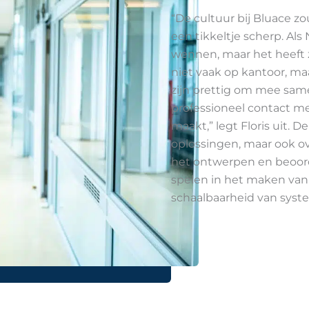
“De cultuur bij Bluace zo
een tikkeltje scherp. Als
wennen, maar het heeft ze
niet vaak op kantoor, maa
zijn prettig om mee sam
professioneel contact m
maakt,” legt Floris uit. 
oplossingen, maar ook ove
het ontwerpen en beoord
spelen in het maken van 
schaalbaarheid van syste