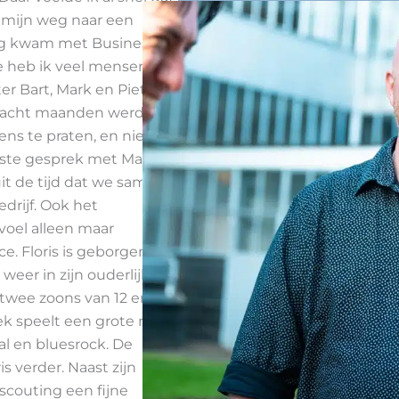
k mijn weg naar een
king kwam met Business
de heb ik veel mensen
er Bart, Mark en Pieter.
a acht maanden werd ik
ns te praten, en niet
eerste gesprek met Mark
it de tijd dat we samen
edrijf. Ook het
evoel alleen maar
ce. Floris is geborgen en
eer in zijn ouderlijk
 twee zoons van 12 en 14
k speelt een grote rol in
al en bluesrock. De
is verder. Naast zijn
scouting een fijne