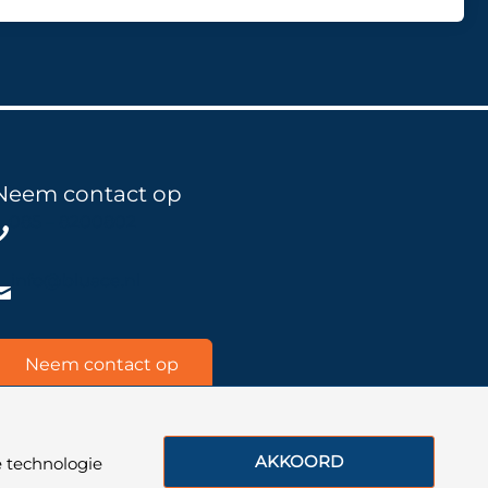
Neem contact op
085 – 8200802
info@bluace.nl
Neem contact op
AKKOORD
 technologie