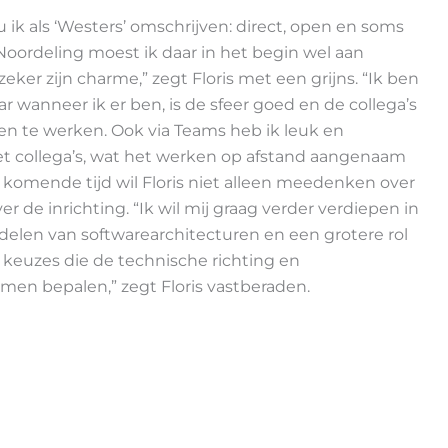
u ik als ‘Westers’ omschrijven: direct, open en soms
 Noordeling moest ik daar in het begin wel aan
ker zijn charme,” zegt Floris met een grijns. “Ik ben
r wanneer ik er ben, is de sfeer goed en de collega’s
en te werken. Ook via Teams heb ik leuk en
et collega’s, wat het werken op afstand aangenaam
De komende tijd wil Floris niet alleen meedenken over
r de inrichting. “Ik wil mij graag verder verdiepen in
elen van softwarearchitecturen en een grotere rol
keuzes die de technische richting en
men bepalen,” zegt Floris vastberaden.