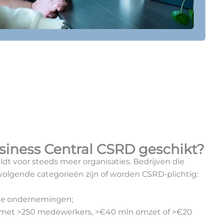
siness Central CSRD
geschikt?
dt voor steeds meer organisaties. Bedrijven die
volgende categorieën zijn of worden CSRD-plichtig:
de ondernemingen;
n met >250 medewerkers, >€40 mln omzet of >€20