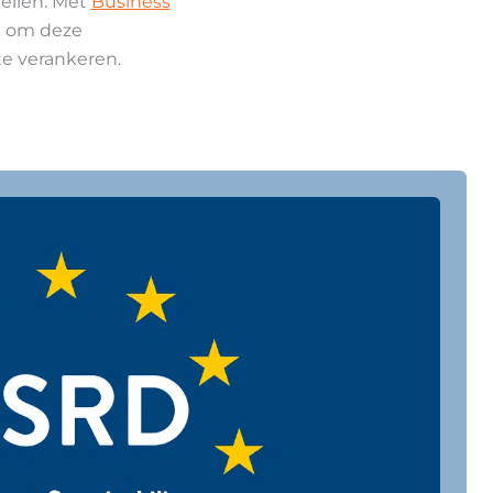
ellen. Met
Business
g om deze
te verankeren.