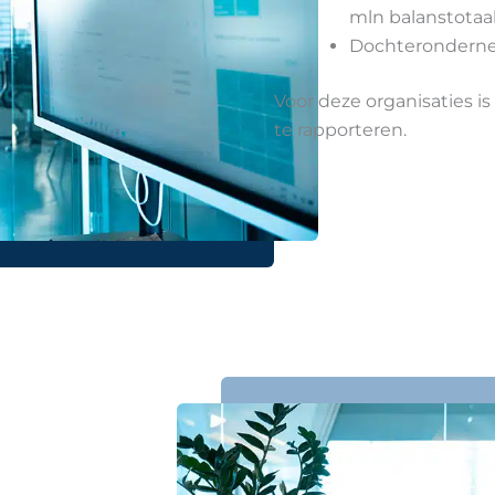
mln balanstotaal
Dochterondernem
Voor deze organisaties i
te rapporteren.