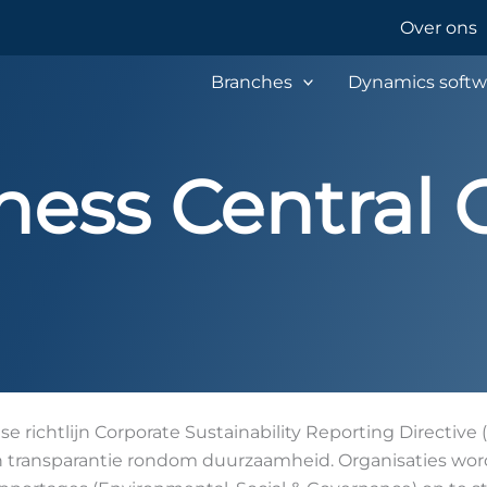
Over ons
Branches
Dynamics softw
ness Central
 richtlijn Corporate Sustainability Reporting Directive 
n transparantie rondom duurzaamheid. Organisaties wor