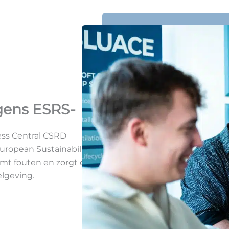
gens ESRS-
ss Central CSRD
uropean Sustainability
omt fouten en zorgt dat
elgeving.