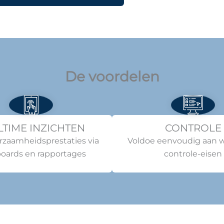
De voordelen
LTIME INZICHTEN
CONTROLE
rzaamheidsprestaties via
Voldoe eenvoudig aan w
oards en rapportages
controle-eisen