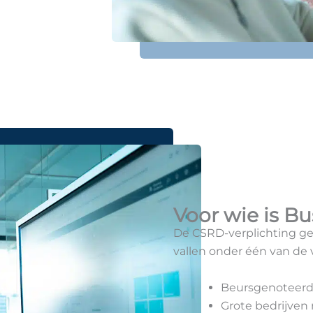
Voor wie is B
u
De CSRD-verplichting gel
vallen onder één van de 
Beursgenoteer
Grote bedrijve