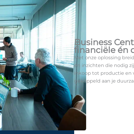
Business Cent
financiële én
Met onze oplossing brei
en inzichten die nodig z
inkoop tot productie en 
gekoppeld aan je duurza