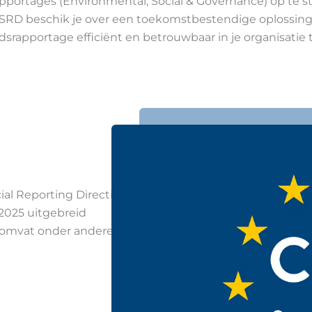
pportages (Environmental, Social & Governance) op te st
SRD beschik je over een toekomstbestendige oplossin
rapportage efficiënt en betrouwbaar in je organisatie 
al Reporting Directive
/2025 uitgebreid
 omvat onder andere: