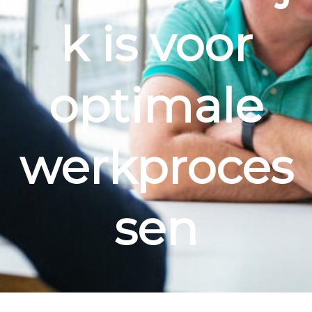
k is voor
optimale
werkproces
sen