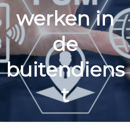
werken in
de
buitendiens
t