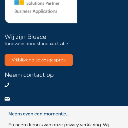
Wij zijn Bluace
Innovatie door standaardisatie
Vrijblijvend adviesgesprek
Neem contact op
085 – 8200802
info@bluace.nl
Neem contact op
Neem even een momentje...
En neem kennis van onze privacy verklaring. Wij