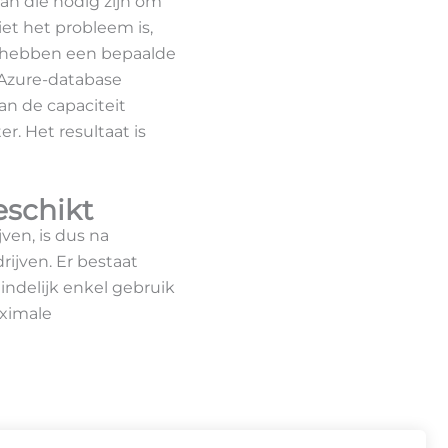
an die nodig zijn om
iet het probleem is,
s hebben een bepaalde
 Azure-database
an de capaciteit
r. Het resultaat is
eschikt
ven, is dus na
rijven. Er bestaat
indelijk enkel gebruik
aximale