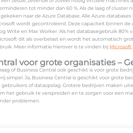
een zesde, zevende of zoveel nodig virtuele machines a
erminderen tot minder dan 60 %. Als de laag of cluster n
 gekeken naar de Azure Database. Alle Azure-database
icrosoft wordt gecontroleerd. Deze capaciteit binnen de
og Write en Max Worker. Als het databasegebruik 80% v
rosoft dit als overbelast en wordt het automatisch grote
ruik. Meer informatie hierover is te vinden bij
Microsoft
.
tral voor grote organisaties – G
ag of Business Central ook geschikt is voor grote bedrij
ij simpel. Ja, Business Central is geschikt voor grote bed
gebruikers of dataopslag. Grotere bedrijven maken uite
m het gebruik te verspreiden en te zorgen voor een m
onder problemen.