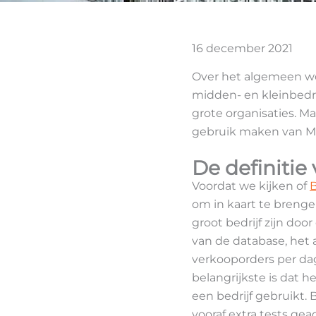
16 december 2021
Over het algemeen wo
midden- en kleinbedrij
grote organisaties. M
gebruik maken van Mi
De definitie
Voordat we kijken of
B
om in kaart te brengen
groot bedrijf zijn doo
van de database, het 
verkooporders per dag
belangrijkste is dat h
een bedrijf gebruikt.
vooraf extra tests gea