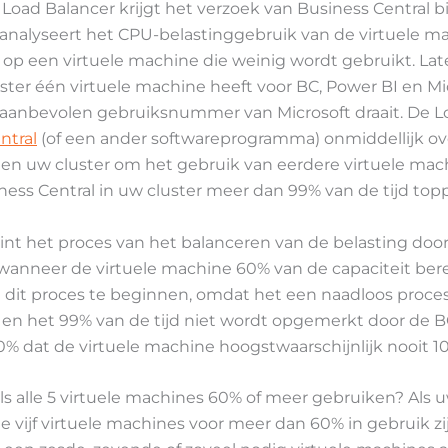
oad Balancer krijgt het verzoek van Business Central b
analyseert het CPU-belastinggebruik van de virtuele m
op een virtuele machine die weinig wordt gebruikt. Lat
er één virtuele machine heeft voor BC, Power BI en Mi
 aanbevolen gebruiksnummer van Microsoft draait. De L
ntral
(of een ander softwareprogramma) onmiddellijk ov
nen uw cluster om het gebruik van eerdere virtuele mac
iness Central in uw cluster meer dan 99% van de tijd topp
nt het proces van het balanceren van de belasting doo
anneer de virtuele machine 60% van de capaciteit berei
et dit proces te beginnen, omdat het een naadloos proce
en het 99% van de tijd niet wordt opgemerkt door de B
% dat de virtuele machine hoogstwaarschijnlijk nooit 1
ls alle 5 virtuele machines 60% of meer gebruiken? Als u
le vijf virtuele machines voor meer dan 60% in gebruik z