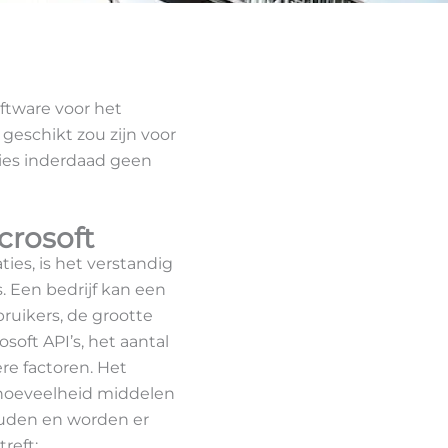
ftware voor het
geschikt zou zijn voor
ties inderdaad geen
crosoft
ties, is het verstandig
s. Een bedrijf kan een
bruikers, de grootte
oft API’s, het aantal
re factoren. Het
et hoeveelheid middelen
houden en worden er
reft: