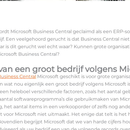
rdt Microsoft Business Central geclaimd als een ERP-so
f. Een veelgehoord gerucht is dat Business Central niet 
aar is dit gerucht wel echt waar? Kunnen grote organisa
crosoft Business Central?
 van een groot bedrijf volgens Mi
usiness Central
Microsoft geschikt is voor grote organisa
 wat nou eigenlijk een groot bedrijf volgens Microsoft i
r een heleboel verschillende factoren, zoals het aantal ge
aantal softwareprogramma’s die gebruikmaken van Micros
, het aantal items in een verkooporder of zelfs nog ande
et voor Microsoft niet uitmaakt. Het enige dat telt is h
 Bovendien begrijpt Microsoft dat we van harde cijfers 
dviseerd als uw bedrijf een van de volgende records overt