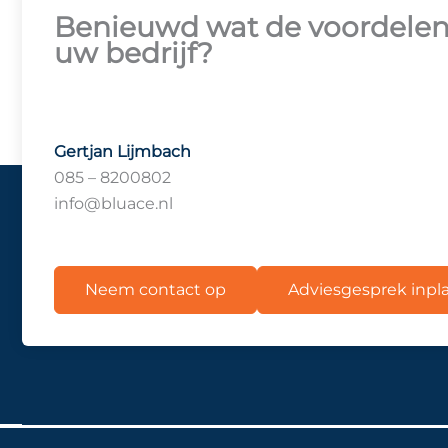
Benieuwd wat de voordelen 
uw bedrijf?
Gertjan Lijmbach
085 – 8200802
info@bluace.nl
Neem contact op
Adviesgesprek inp