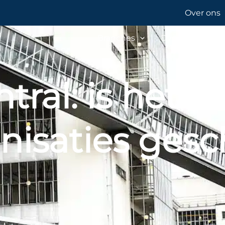
Over ons
Branches
Dynamics softw
tral: is het o
nisaties gesc