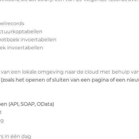
belrecords
ctuurkoptabellen
rootboek invoertabellen
ek invoertabellen
van een lokale omgeving naar de cloud met behulp van
 (zoals het openen of sluiten van een pagina of een nie
en (API, SOAP, OData)
t
ag
s in één dag