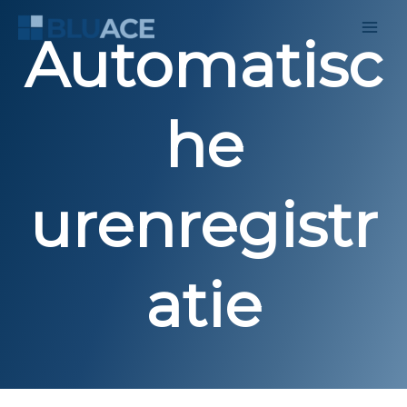
Ga
naar
Automatisc
de
inhoud
he
urenregistr
atie