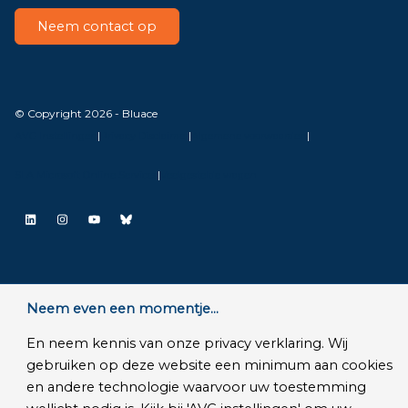
Neem contact op
© Copyright 2026 - Bluace
AVG Instellingen
|
Privacy Disclaimer
|
Algemene voorwaarden
|
SLA Microsoft Online Services
|
Veelgestelde vragen
LinkedIn
Instagram
YouTube
Bluesky
Neem even een momentje...
En neem kennis van onze privacy verklaring. Wij
gebruiken op deze website een minimum aan cookies
en andere technologie waarvoor uw toestemming