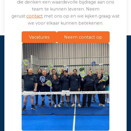
die denken een waardevolle bijdrage aan ons
team te kunnen leveren. Neem
gerust
contact
met ons op en we kijken graag wat
we voor elkaar kunnen betekenen.
Vacatures
Neem contact op