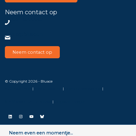
Neem contact op
085 – 8200802
info@bluace.nl
Neem contact op
© Copyright 2026 - Bluace
AVG Instellingen
|
Privacy Disclaimer
|
Algemene voorwaarden
|
SLA Microsoft Online Services
|
Veelgestelde vragen
LinkedIn
Instagram
YouTube
Bluesky
Neem even een momentje...