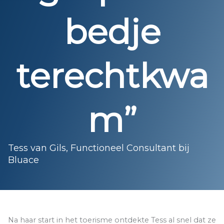
bedje
terechtkwa
m”
Tess van Gils, Functioneel Consultant bij
Bluace
Na haar start in het toerisme ontdekte Tess al snel dat ze