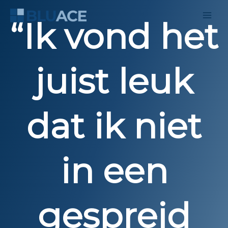
Ga
naar
“Ik vond het
de
inhoud
juist leuk
dat ik niet
in een
gespreid