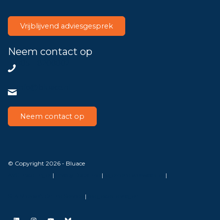
Vrijblijvend adviesgesprek
Neem contact op
085 – 8200802
info@bluace.nl
Neem contact op
© Copyright 2026 - Bluace
AVG Instellingen
|
Privacy Disclaimer
|
Algemene voorwaarden
|
SLA Microsoft Online Services
|
Veelgestelde vragen
LinkedIn
Instagram
YouTube
Bluesky