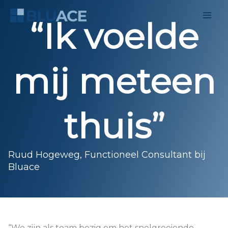
Ga
naar
“Ik voelde
de
inhoud
mij meteen
thuis”
Ruud Hogeweg, Functioneel Consultant bij
Bluace
“We zijn als team bezig om het snelgroeiende