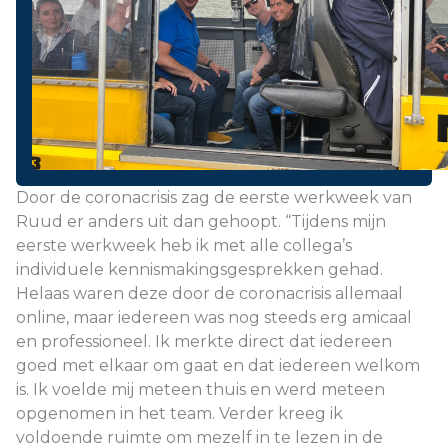
Door de coronacrisis zag de eerste werkweek van
Ruud er anders uit dan gehoopt. “Tijdens mijn
eerste werkweek heb ik met alle collega’s
individuele kennismakingsgesprekken gehad.
Helaas waren deze door de coronacrisis allemaal
online, maar iedereen was nog steeds erg amicaal
en professioneel. Ik merkte direct dat iedereen
goed met elkaar om gaat en dat iedereen welkom
is. Ik voelde mij meteen thuis en werd meteen
opgenomen in het team. Verder kreeg ik
voldoende ruimte om mezelf in te lezen in de