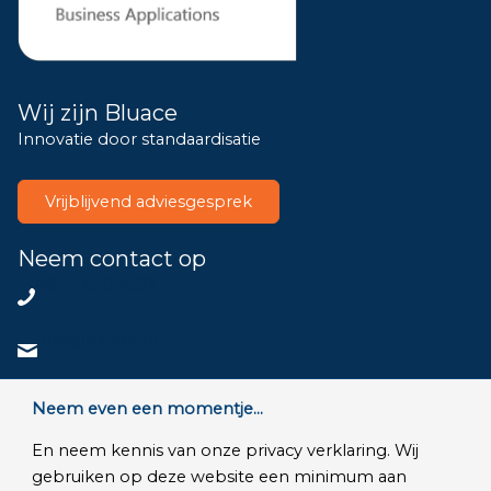
Wij zijn Bluace
Innovatie door standaardisatie
Vrijblijvend adviesgesprek
Neem contact op
085 – 8200802
info@bluace.nl
Neem contact op
Neem even een momentje...
En neem kennis van onze privacy verklaring. Wij
gebruiken op deze website een minimum aan