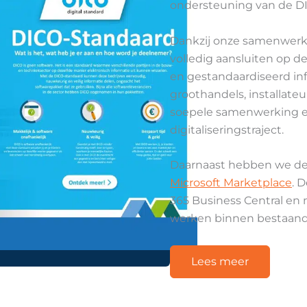
ondersteuning van de DI
Dankzij onze samenwerk
volledig aansluiten op d
en gestandaardiseerd inf
groothandels, installate
soepele samenwerking en
digitaliseringstraject.
Daarnaast hebben we de 
Microsoft Marketplace
. 
365 Business Central en
werken binnen bestaande
Lees meer