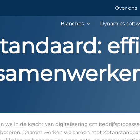
Over ons
Branches
Dynamics softw
tandaard: effi
samenwerke
en we in de kracht van digitalisering om bedrijfsprocess
erbeteren. Daarom werken we samen met Ketenstandaard,