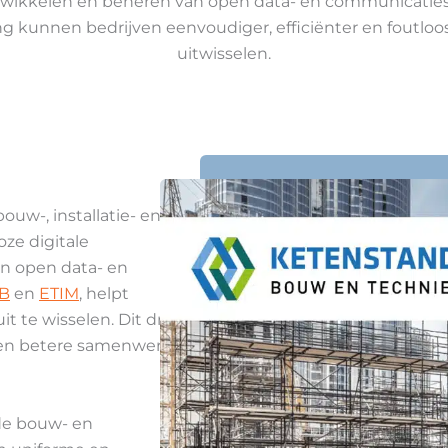
ntwikkelen en beheren van open data- en communicatie
 kunnen bedrijven eenvoudiger, efficiënter en foutloos
uitwisselen.
uw-, installatie- en
oze digitale
n open data- en
fB
en
ETIM
, helpt
t te wisselen. Dit draagt
n een betere samenwerking
 de bouw- en