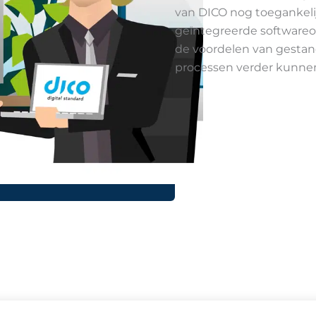
van DICO nog toegankelij
geïntegreerde softwareo
de voordelen van gestan
processen verder kunnen