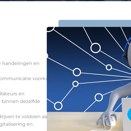
 handelingen en
communicatie voorkomt
allateurs en
 binnen dezelfde
rijven te voldoen aan
italisering en