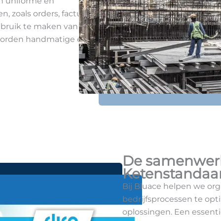
en uniforme en
 zoals orders, facturen,
ebruik te maken van
 worden handmatige en
De samenwerk
Ketenstandaa
Bij Bluace helpen we org
bedrijfsprocessen te opt
oplossingen. Een essentie