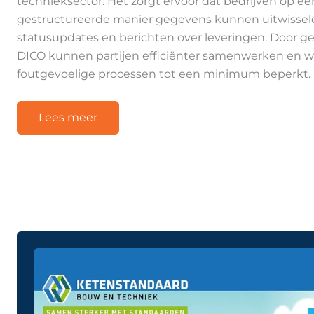
technieksector. Het zorgt ervoor dat bedrijven op e
gestructureerde manier gegevens kunnen uitwisselen,
statusupdates en berichten over leveringen. Door g
DICO kunnen partijen efficiënter samenwerken en
foutgevoelige processen tot een minimum beperkt.
Lees meer