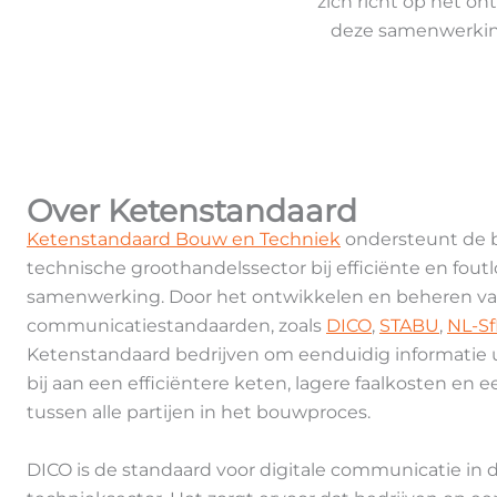
zich richt op het o
deze samenwerking
Over Ketenstandaard
Ketenstandaard Bouw en Techniek
ondersteunt de bo
technische groothandelssector bij efficiënte en foutl
samenwerking. Door het ontwikkelen en beheren va
communicatiestandaarden, zoals
DICO
,
STABU
,
NL-S
Ketenstandaard bedrijven om eenduidig informatie ui
bij aan een efficiëntere keten, lagere faalkosten e
tussen alle partijen in het bouwproces.
DICO is de standaard voor digitale communicatie in