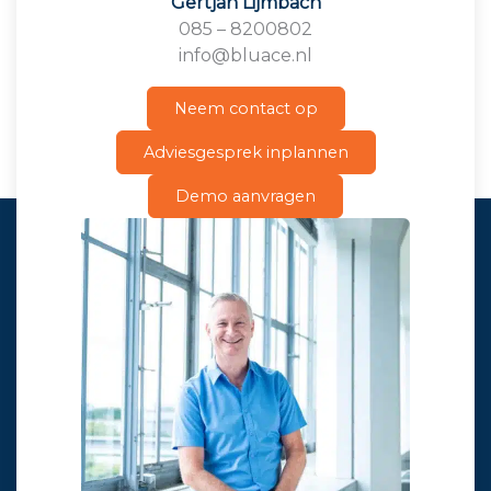
Gertjan Lijmbach
085 – 8200802
info@bluace.nl
Neem contact op
Adviesgesprek inplannen
Demo aanvragen