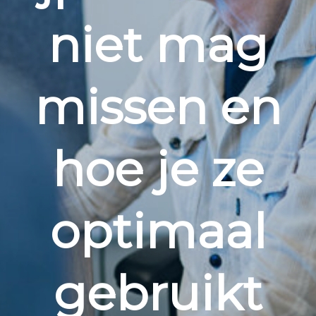
niet mag
missen en
hoe je ze
optimaal
gebruikt