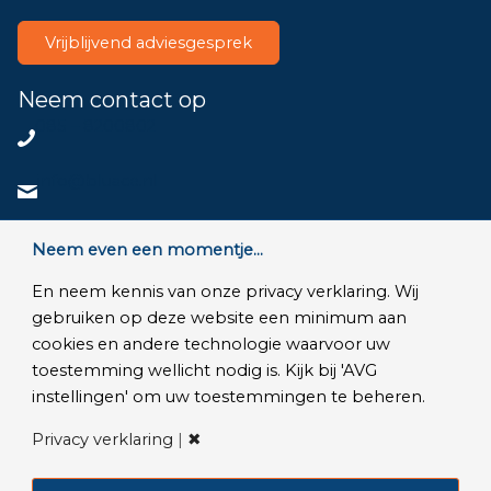
Vrijblijvend adviesgesprek
Neem contact op
085 – 8200802
info@bluace.nl
Neem contact op
Neem even een momentje...
En neem kennis van onze privacy verklaring. Wij
gebruiken op deze website een minimum aan
cookies en andere technologie waarvoor uw
© Copyright 2026 - Bluace
toestemming wellicht nodig is. Kijk bij 'AVG
AVG Instellingen
|
Privacy Disclaimer
|
Algemene voorwaarden
|
instellingen' om uw toestemmingen te beheren.
SLA Microsoft Online Services
|
Veelgestelde vragen
Privacy verklaring
|
✖
LinkedIn
Instagram
YouTube
Bluesky