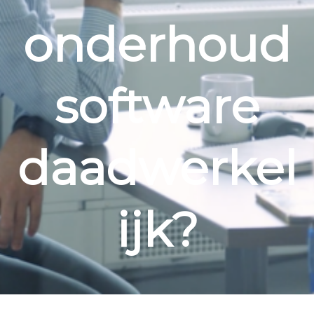
onderhoud
software
daadwerkel
ijk?