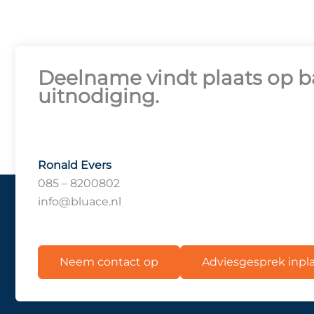
Deelname vindt plaats op ba
uitnodiging.
Ronald Evers
085 – 8200802
info@bluace.nl
Neem contact op
Adviesgesprek inp