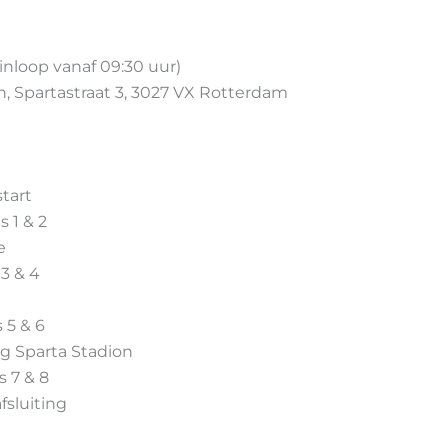
(inloop vanaf 09:30 uur)
n, Spartastraat 3, 3027 VX Rotterdam
start
s 1 & 2
e
 3 & 4
s 5 & 6
ing Sparta Stadion
s 7 & 8
afsluiting