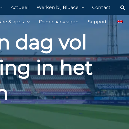
Zo
Actueel
Werken bij Bluace
Contact
are & apps
Demo aanvragen
Support
n dag vol
ing in het
n