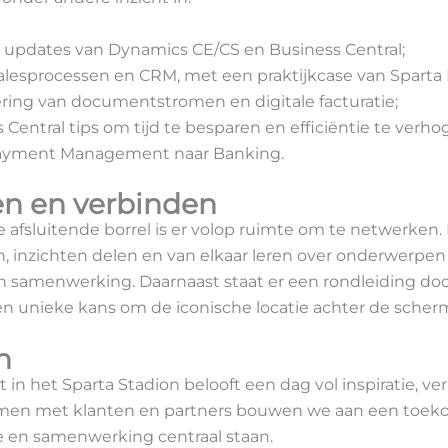
 updates van Dynamics CE/CS en Business Central;
salesprocessen en CRM, met een praktijkcase van Sparta
ing van documentstromen en digitale facturatie;
 Central tips om tijd te besparen en efficiëntie te verho
ayment Management naar Banking.
n en verbinden
e afsluitende borrel is er volop ruimte om te netwerke
, inzichten delen en van elkaar leren over onderwerpen al
n samenwerking. Daarnaast staat er een rondleiding doo
n unieke kans om de iconische locatie achter de sche
n
 in het Sparta Stadion belooft een dag vol inspiratie, v
amen met klanten en partners bouwen we aan een toek
e en samenwerking centraal staan.