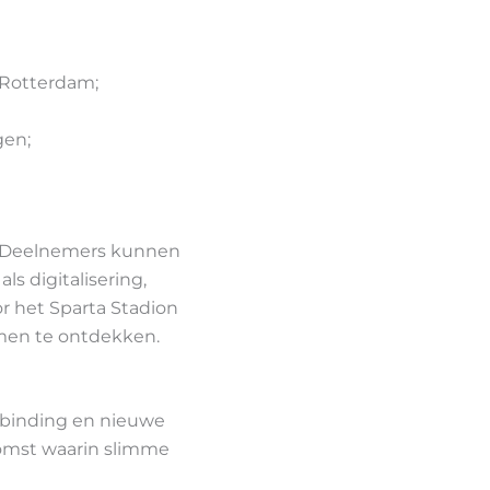
 Rotterdam;
gen;
n. Deelnemers kunnen
s digitalisering,
r het Sparta Stadion
rmen te ontdekken.
erbinding en nieuwe
omst waarin slimme