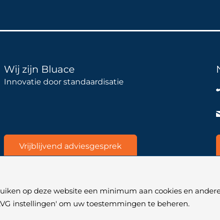
Wij zijn Bluace
Innovatie door standaardisatie
Vrijblijvend adviesgesprek
bruiken op deze website een minimum aan cookies en andere
 'AVG instellingen' om uw toestemmingen te beheren.
oorwaarden
|
SLA Microsoft Online Services
|
Veelgestelde vragen