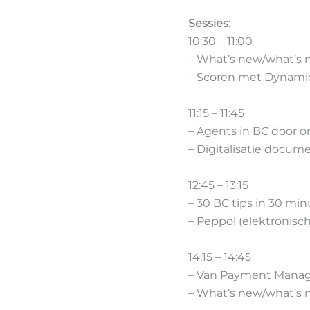
Sessies:
10:30 – 11:00
– What’s new/what’s n
– Scoren met Dynamic
11:15 – 11:45
– Agents in BC door o
– Digitalisatie docum
12:45 – 13:15
– 30 BC tips in 30 m
– Peppol (elektronisch
14:15 – 14:45
– Van Payment Manage
– What’s new/what’s 