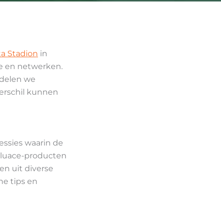
ta Stadion
in
ie en netwerken.
 delen we
erschil kunnen
essies waarin de
Bluace-producten
n uit diverse
he tips en