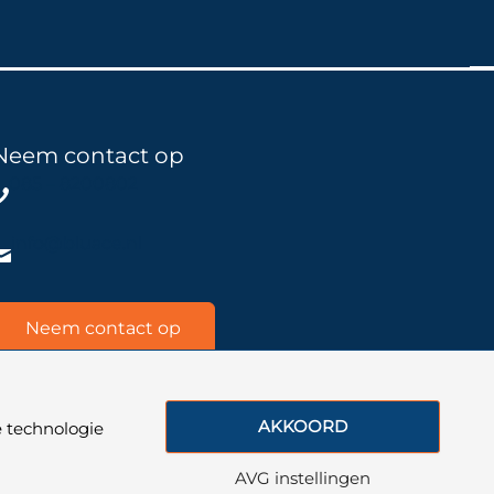
Neem contact op
085 – 8200802
info@bluace.nl
Neem contact op
AKKOORD
 technologie
LinkedI
Insta
You
Bl
AVG instellingen