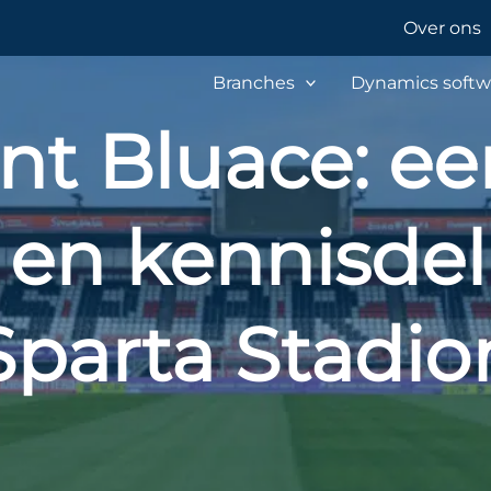
Over ons
Branches
Dynamics softw
nt Bluace: ee
e en kennisdel
Sparta Stadio