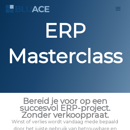
Ga
naar
de
ERP
inhoud
Masterclass
Bereid je voor op een
succesvol ERP-project.
Zonder verkooppraat.
Winst of verlies wordt vandaag mede bepaald
door het juiste gebruik van betrouwbare en