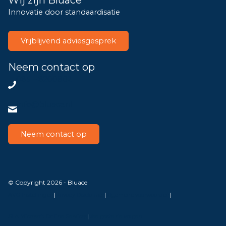
Innovatie door standaardisatie
Vrijblijvend adviesgesprek
Neem contact op
085 – 8200802
info@bluace.nl
Neem contact op
© Copyright 2026 - Bluace
AVG Instellingen
|
Privacy Disclaimer
|
Algemene voorwaarden
|
SLA Microsoft Online Services
|
Veelgestelde vragen