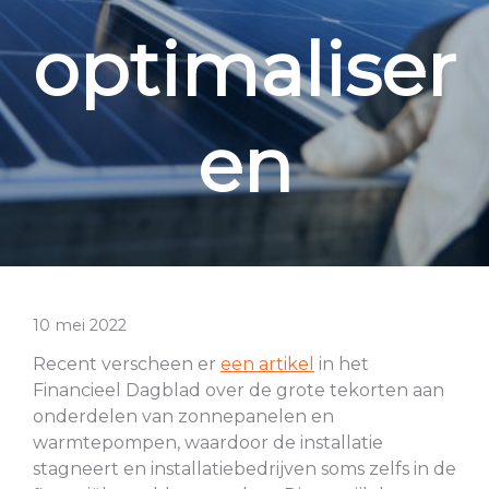
optimaliser
en
10 mei 2022
Recent verscheen er
een artikel
in het
Financieel Dagblad over de grote tekorten aan
onderdelen van zonnepanelen en
warmtepompen, waardoor de installatie
stagneert en installatiebedrijven soms zelfs in de